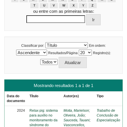
T
U
V
W
X
Y
Z
ou entre com as primeiras letras:
Classificar por:
Em ordem:
Resultados/Página
Registro(s):
Mostrando resultados 1 a 1 de 1
Data do
Título
Autor(es)
Tipo
documento
2024
Relax pig: sistema
Motta, Marielson
;
Trabalho de
para auxílio no
Oliveira, João
;
Conclusão de
monitoramento da
Sauceda, Tauani
;
Especialização
síndrome do
Vasconcellos,