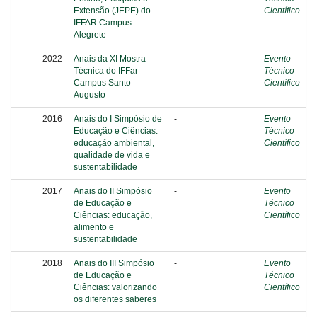
Extensão (JEPE) do
Científico
IFFAR Campus
Alegrete
2022
Anais da XI Mostra
-
Evento
Técnica do IFFar -
Técnico
Campus Santo
Científico
Augusto
2016
Anais do I Simpósio de
-
Evento
Educação e Ciências:
Técnico
educação ambiental,
Científico
qualidade de vida e
sustentabilidade
2017
Anais do II Simpósio
-
Evento
de Educação e
Técnico
Ciências: educação,
Científico
alimento e
sustentabilidade
2018
Anais do III Simpósio
-
Evento
de Educação e
Técnico
Ciências: valorizando
Científico
os diferentes saberes