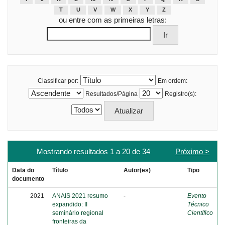
T
U
V
W
X
Y
Z
ou entre com as primeiras letras:
Classificar por:
Em ordem:
Resultados/Página
Registro(s):
Mostrando resultados 1 a 20 de 34
Próximo >
Data do
Título
Autor(es)
Tipo
documento
2021
ANAIS 2021 resumo
-
Evento
expandido: II
Técnico
seminário regional
Científico
fronteiras da