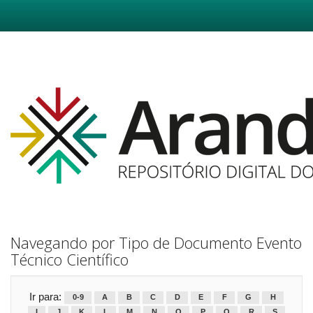
Skip
navigation
Navegando por Tipo de Documento Evento
Técnico Científico
Ir para:
0-9
A
B
C
D
E
F
G
H
I
J
K
L
M
N
O
P
Q
R
S