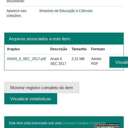
documento:
Aparece nas
Simpósio de Educação e Ciências
coleções:
Arquivos associados a este item:
Arquivo
Descrição
Tamanho
Formato
ANAIS_II_SEC_2017.pdf
Anais II
2,31 MB
Adobe
Visuali
SEC 2017
PDF
Mostrar registro completo do item
Visualizar estatísticas
Este item está licenciado sob uma
Licença Creative Commons