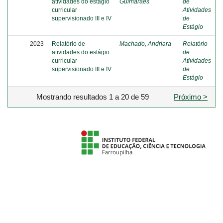
atividades do estágio
Guimarães
de
curricular
Atividades
supervisionado III e IV
de
Estágio
2023
Relatório de
Machado, Andriara
Relatório
atividades do estágio
de
curricular
Atividades
supervisionado III e IV
de
Estágio
Mostrando resultados 1 a 20 de 59
Próximo >