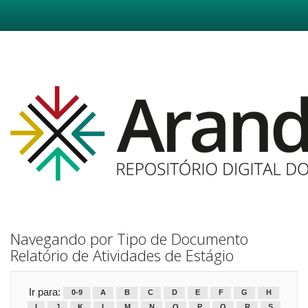
Skip
navigation
Navegando por Tipo de Documento
Relatório de Atividades de Estágio
Ir para:
0-9
A
B
C
D
E
F
G
H
I
J
K
L
M
N
O
P
Q
R
S