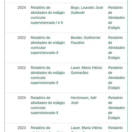
2024
Relatório de
Bogo, Leandro José
Relatório
atividades do estágio
Gutkoski
de
curricular
Atividades
supervisionado I e II
de
Estágio
2022
Relatório de
Boelter, Guilherme
Relatório
atividades do estágio
Faustino
de
curricular
Atividades
supervisionado II
de
Estágio
2022
Relatório de
Lauer, Maria Vitória
Relatório
atividades do estágio
Guimarães
de
curricular
Atividades
supervisionado II
de
Estágio
2024
Relatório de
Hechmann, Adir
Relatório
atividades do estágio
José
de
curricular
Atividades
supervisionado II
de
Estágio
2023
Relatório de
Lauer, Maria Vitória
Relatório