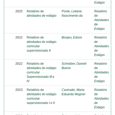
Estágio
2025
Relatório de
Ponte, Letiane
Relatório
atividades de estágio
Nascimento da
de
Atividades
de
Estágio
2022
Relatório de
Borges, Edson
Relatório
atividades do estágio
de
curricular
Atividades
supervisionado II
de
Estágio
2022
Relatório de
Schreiber, Danieli
Relatório
atividades do estágio
Bueno
de
curricular
Atividades
Supervisionado III e
de
IV
Estágio
2023
Relatório de
Cavinatto, Maria
Relatório
atividades do estágio
Eduarda Wagner
de
curricular
Atividades
supervisionado I e II
de
Estágio