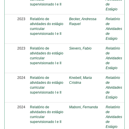
supervisionado I e II
de
Estágio
2023
Relatório de
Becker, Andressa
Relatório
atividades do estágio
Raquel
de
curricular
Atividades
supervisionado I e II
de
Estágio
2023
Relatório de
Sievers, Fabio
Relatório
atividades do estágio
de
curricular
Atividades
supervisionado I e II
de
Estágio
2024
Relatório de
Knebell, Maria
Relatório
atividades do estágio
Cristina
de
curricular
Atividades
supervisionado I e II
de
Estágio
2024
Relatório de
Maboni, Fernanda
Relatório
atividades do estágio
de
curricular
Atividades
supervisionado I e II
de
Estágio