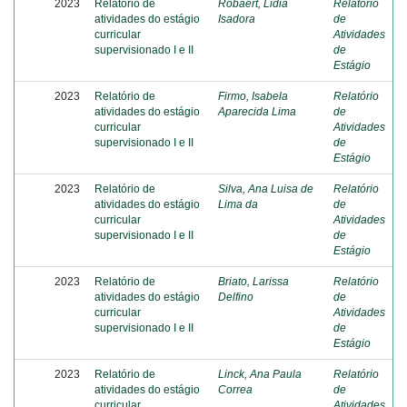
2023
Relatório de
Robaert, Lidia
Relatório
atividades do estágio
Isadora
de
curricular
Atividades
supervisionado I e II
de
Estágio
2023
Relatório de
Firmo, Isabela
Relatório
atividades do estágio
Aparecida Lima
de
curricular
Atividades
supervisionado I e II
de
Estágio
2023
Relatório de
Silva, Ana Luisa de
Relatório
atividades do estágio
Lima da
de
curricular
Atividades
supervisionado I e II
de
Estágio
2023
Relatório de
Briato, Larissa
Relatório
atividades do estágio
Delfino
de
curricular
Atividades
supervisionado I e II
de
Estágio
2023
Relatório de
Linck, Ana Paula
Relatório
atividades do estágio
Correa
de
curricular
Atividades