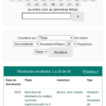
T
U
V
W
X
Y
Z
ou entre com as primeiras letras:
Classificar por:
Em ordem:
Resultados/Página
Registro(s):
Mostrando resultados 1 a 20 de 59
Próximo >
Data do
Título
Autor(es)
Tipo
documento
2023
Rela tório de
Bueno, Ana Claudia
Relatório
atividades do estágio
de
curricular
Atividades
supervisionado I e II
de