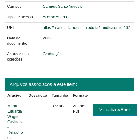
Campus:
Campus Santo Augusto
Tipo de acesso:
Acesso Aberto
URI:
https://arandu.iffarroupilha.edu.br/handle/itemid/462
Data do
2023
documento:
Aparece nas
Graduação
coleções:
Arquivos associados a este item:
Arquivo
Descrição
Tamanho
Formato
Maria
373 kB
Adobe
Visualizar/Abrir
Eduarda
PDF
Wagner
Cavinatto
-
Relatorio
de