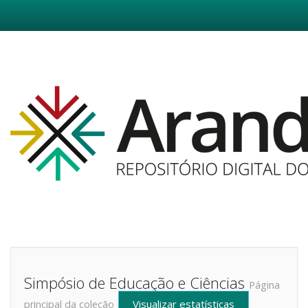
Skip
navigation
Simpósio de Educação e Ciências
Página
Visualizar estatísticas
principal da coleção