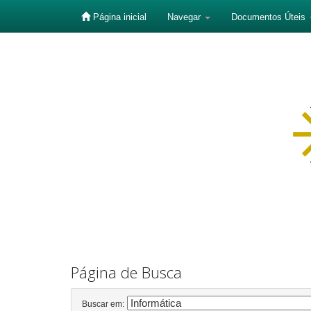
Página inicial
Navegar
Documentos Úteis
Skip
navigation
Página de Busca
Buscar em: