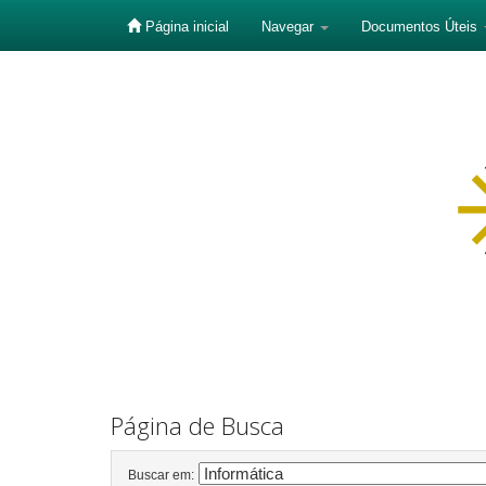
Página inicial
Navegar
Documentos Úteis
Skip
navigation
Página de Busca
Buscar em: