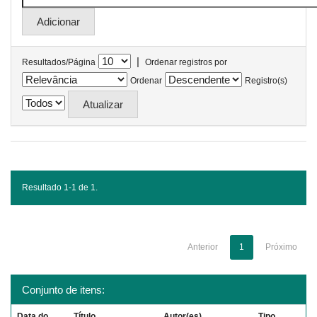
|
Resultados/Página
Ordenar registros por
Ordenar
Registro(s)
Resultado 1-1 de 1.
Anterior
1
Próximo
Conjunto de itens:
Data do
Título
Autor(es)
Tipo