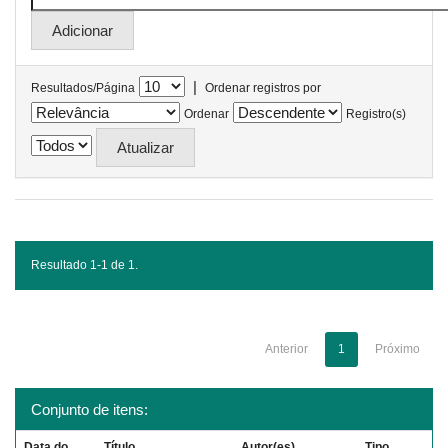
|
Resultados/Página
Ordenar registros por
Ordenar
Registro(s)
Resultado 1-1 de 1.
Anterior
1
Próximo
Conjunto de itens:
Data do
Título
Autor(es)
Tipo