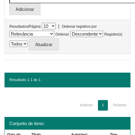
|
Resultados/Página
Ordenar registros por
Ordenar
Registro(s)
Resultado 1-1 de 1.
Anterior
1
Próximo
Conjunto de itens:
Data do
Título
Autor(es)
Tipo