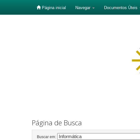
Página inicial
Navegar
Documentos Úteis
Skip
navigation
Página de Busca
Buscar em: