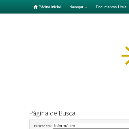
Página inicial
Navegar
Documentos Úteis
Skip
navigation
Página de Busca
Buscar em: