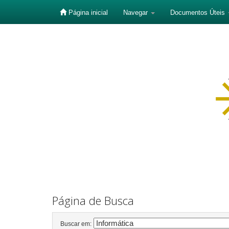
Página inicial
Navegar
Documentos Úteis
Skip
navigation
Página de Busca
Buscar em: