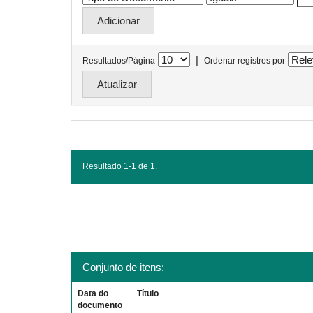
|
Resultados/Página
Ordenar registros por
Resultado 1-1 de 1.
Conjunto de itens:
Data do
Título
documento