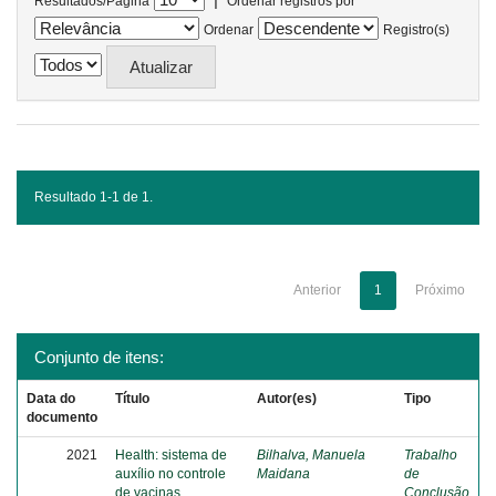
Resultados/Página
Ordenar registros por
Ordenar
Registro(s)
Resultado 1-1 de 1.
Anterior
1
Próximo
Conjunto de itens:
Data do
Título
Autor(es)
Tipo
documento
2021
Health: sistema de
Bilhalva, Manuela
Trabalho
auxílio no controle
Maidana
de
de vacinas
Conclusão