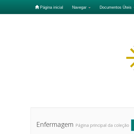
Página inicial
Navegar
Documentos Úteis
Skip
navigation
Enfermagem
Página principal da coleção