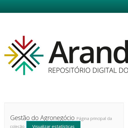
Skip
navigation
Gestão do Agronegócio
Página principal da
Visualizar estatísticas
coleção