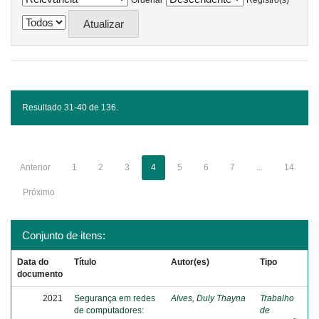
Ordenar
Registro(s)
Resultado 31-40 de 136.
Anterior
1
2
3
4
5
6
7
...
14
Próximo
Conjunto de itens:
Data do
Título
Autor(es)
Tipo
documento
2021
Segurança em redes
Alves, Duly Thayna
Trabalho
de computadores:
de