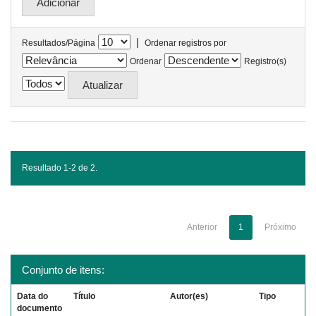
|
Resultados/Página
Ordenar registros por
Ordenar
Registro(s)
Resultado 1-2 de 2.
Anterior
1
Próximo
Conjunto de itens:
Data do
Título
Autor(es)
Tipo
documento