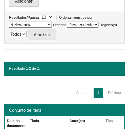
|
Resultados/Página
Ordenar registros por
Ordenar
Registro(s)
Resultado 1-2 de 2.
Anterior
1
Próximo
Conjunto de itens:
Data do
Título
Autor(es)
Tipo
documento