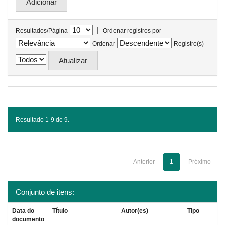
|
Resultados/Página
Ordenar registros por
Ordenar
Registro(s)
Resultado 1-9 de 9.
Anterior
1
Próximo
Conjunto de itens:
Data do
Título
Autor(es)
Tipo
documento