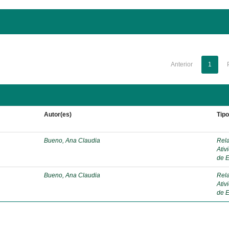
Anterior
1
Autor(es)
Tip
Bueno, Ana Claudia
Rela
Ativ
de E
Bueno, Ana Claudia
Rela
Ativ
de E