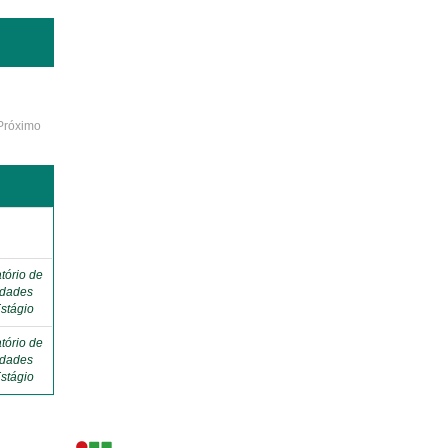
Próximo
o
tório de
idades
stágio
tório de
idades
stágio