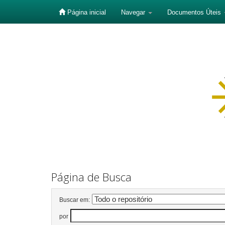
Página inicial
Navegar
Documentos Úteis
Skip
navigation
Página de Busca
Buscar em:
por