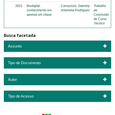
2021
Biodigital:
Carrazzoni, Gabriely
Trabalho
conhecimento em
Antonella Rodrigues
de
apenas um clique
Conclusão
de Curso
Técnico
Busca facetada
Assunto
Tipo de Documento
Autor
Tipo de Acesso