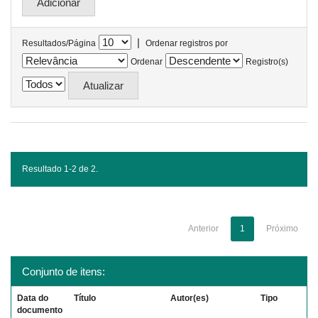
|
Resultados/Página
Ordenar registros por
Ordenar
Registro(s)
Resultado 1-2 de 2.
Anterior
1
Próximo
Conjunto de itens:
Data do
Título
Autor(es)
Tipo
documento