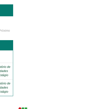
Próximo
o
tório de
idades
stágio
tório de
idades
stágio