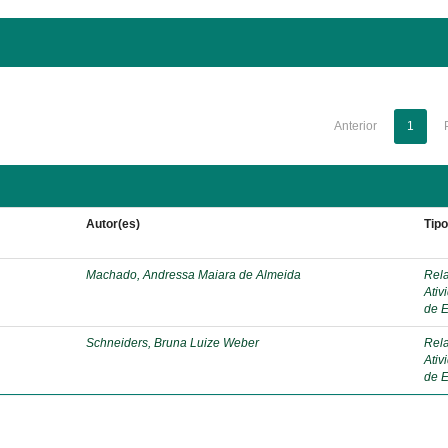
Anterior
1
Autor(es)
Tip
Machado, Andressa Maiara de Almeida
Rela
Ativ
de E
Schneiders, Bruna Luize Weber
Rela
Ativ
de E