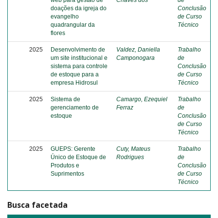
web para gestão de
Chaves dos
de
doações da igreja do
Conclusão
evangelho
de Curso
quadrangular da
Técnico
flores
2025
Desenvolvimento de
Valdez, Daniella
Trabalho
um site institucional e
Camponogara
de
sistema para controle
Conclusão
de estoque para a
de Curso
empresa Hidrosul
Técnico
2025
Sistema de
Camargo, Ezequiel
Trabalho
gerenciamento de
Ferraz
de
estoque
Conclusão
de Curso
Técnico
2025
GUEPS: Gerente
Cuty, Mateus
Trabalho
Único de Estoque de
Rodrigues
de
Produtos e
Conclusão
Suprimentos
de Curso
Técnico
Busca facetada