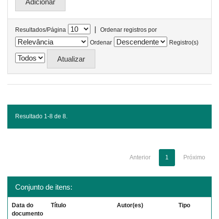
|
Resultados/Página
Ordenar registros por
Ordenar
Registro(s)
Resultado 1-8 de 8.
Anterior
1
Próximo
Conjunto de itens:
Data do
Título
Autor(es)
Tipo
documento