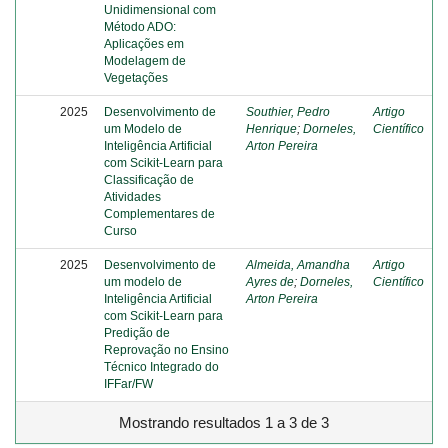
Unidimensional com
Método ADO:
Aplicações em
Modelagem de
Vegetações
2025
Desenvolvimento de
Southier, Pedro
Artigo
um Modelo de
Henrique
;
Dorneles,
Científico
Inteligência Artificial
Arton Pereira
com Scikit-Learn para
Classificação de
Atividades
Complementares de
Curso
2025
Desenvolvimento de
Almeida, Amandha
Artigo
um modelo de
Ayres de
;
Dorneles,
Científico
Inteligência Artificial
Arton Pereira
com Scikit-Learn para
Predição de
Reprovação no Ensino
Técnico Integrado do
IFFar/FW
Mostrando resultados 1 a 3 de 3