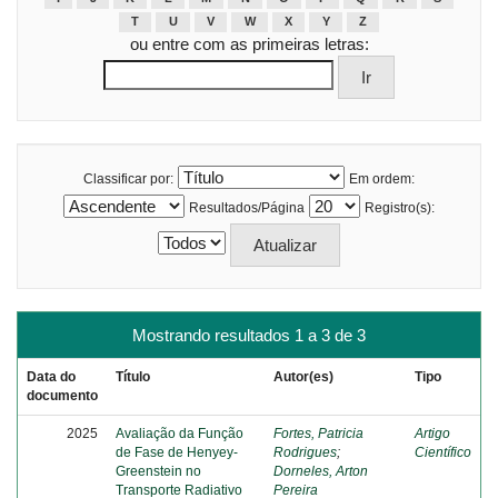
T
U
V
W
X
Y
Z
ou entre com as primeiras letras:
Classificar por:
Em ordem:
Resultados/Página
Registro(s):
Mostrando resultados 1 a 3 de 3
Data do
Título
Autor(es)
Tipo
documento
2025
Avaliação da Função
Fortes, Patricia
Artigo
de Fase de Henyey-
Rodrigues
;
Científico
Greenstein no
Dorneles, Arton
Transporte Radiativo
Pereira