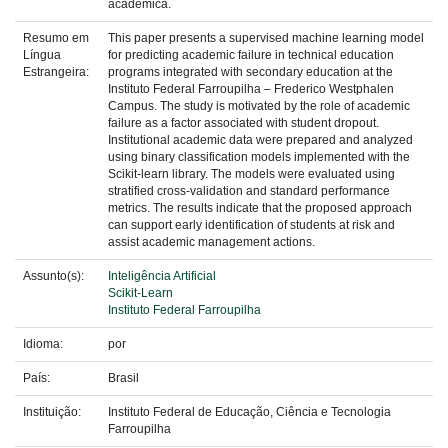
acadêmica.
Resumo em
This paper presents a supervised machine learning model
Língua
for predicting academic failure in technical education
Estrangeira:
programs integrated with secondary education at the
Instituto Federal Farroupilha – Frederico Westphalen
Campus. The study is motivated by the role of academic
failure as a factor associated with student dropout.
Institutional academic data were prepared and analyzed
using binary classification models implemented with the
Scikit-learn library. The models were evaluated using
stratified cross-validation and standard performance
metrics. The results indicate that the proposed approach
can support early identification of students at risk and
assist academic management actions.
Assunto(s):
Inteligência Artificial
Scikit-Learn
Instituto Federal Farroupilha
Idioma:
por
País:
Brasil
Instituição:
Instituto Federal de Educação, Ciência e Tecnologia
Farroupilha