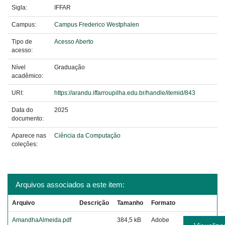
Sigla:
IFFAR
Campus:
Campus Frederico Westphalen
Tipo de
Acesso Aberto
acesso:
Nível
Graduação
acadêmico:
URI:
https://arandu.iffarroupilha.edu.br/handle/itemid/843
Data do
2025
documento:
Aparece nas
Ciência da Computação
coleções:
Arquivos associados a este item:
Arquivo
Descrição
Tamanho
Formato
AmandhaAlmeida.pdf
384,5 kB
Adobe