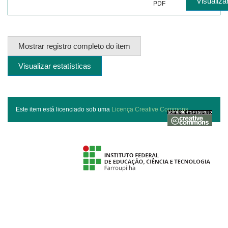
Visualizar
PDF
Mostrar registro completo do item
Visualizar estatísticas
Este item está licenciado sob uma
Licença Creative Commons