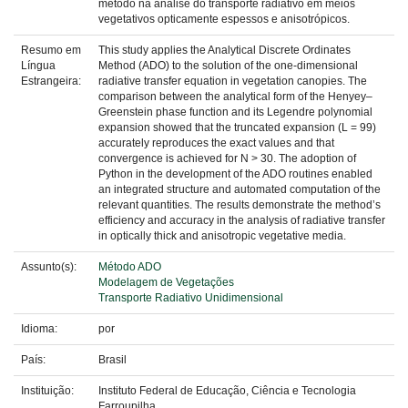
método na análise do transporte radiativo em meios
vegetativos opticamente espessos e anisotrópicos.
Resumo em
This study applies the Analytical Discrete Ordinates
Língua
Method (ADO) to the solution of the one-dimensional
Estrangeira:
radiative transfer equation in vegetation canopies. The
comparison between the analytical form of the Henyey–
Greenstein phase function and its Legendre polynomial
expansion showed that the truncated expansion (L = 99)
accurately reproduces the exact values and that
convergence is achieved for N > 30. The adoption of
Python in the development of the ADO routines enabled
an integrated structure and automated computation of the
relevant quantities. The results demonstrate the method’s
efficiency and accuracy in the analysis of radiative transfer
in optically thick and anisotropic vegetative media.
Assunto(s):
Método ADO
Modelagem de Vegetações
Transporte Radiativo Unidimensional
Idioma:
por
País:
Brasil
Instituição:
Instituto Federal de Educação, Ciência e Tecnologia
Farroupilha