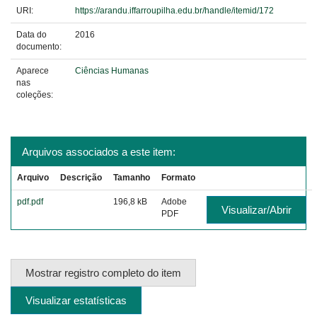
URI:
https://arandu.iffarroupilha.edu.br/handle/itemid/172
Data do
2016
documento:
Aparece
Ciências Humanas
nas
coleções:
Arquivos associados a este item:
Arquivo
Descrição
Tamanho
Formato
pdf.pdf
196,8 kB
Adobe
Visualizar/Abrir
PDF
Mostrar registro completo do item
Visualizar estatísticas