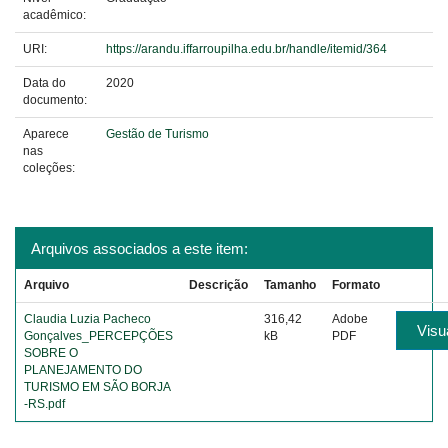
acadêmico:
URI:
https://arandu.iffarroupilha.edu.br/handle/itemid/364
Data do
2020
documento:
Aparece
Gestão de Turismo
nas
coleções:
Arquivos associados a este item:
Arquivo
Descrição
Tamanho
Formato
Claudia Luzia Pacheco
316,42
Adobe
Visua
Gonçalves_PERCEPÇÕES
kB
PDF
SOBRE O
PLANEJAMENTO DO
TURISMO EM SÃO BORJA
-RS.pdf