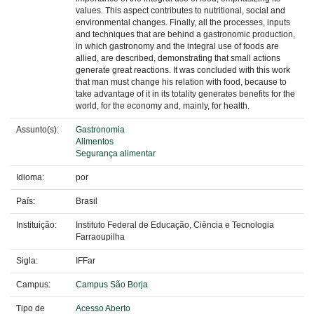
values. This aspect contributes to nutritional, social and
environmental changes. Finally, all the processes, inputs
and techniques that are behind a gastronomic production,
in which gastronomy and the integral use of foods are
allied, are described, demonstrating that small actions
generate great reactions. It was concluded with this work
that man must change his relation with food, because to
take advantage of it in its totality generates benefits for the
world, for the economy and, mainly, for health.
Assunto(s):
Gastronomia
Alimentos
Segurança alimentar
Idioma:
por
País:
Brasil
Instituição:
Instituto Federal de Educação, Ciência e Tecnologia
Farraoupilha
Sigla:
IFFar
Campus:
Campus São Borja
Tipo de
Acesso Aberto