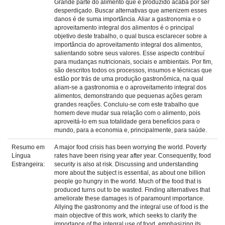
Grande parte do alimento que é produzido acaba por ser
desperdiçado. Buscar alternativas que amenizem esses
danos é de suma importância. Aliar a gastronomia e o
aproveitamento integral dos alimentos é o principal
objetivo deste trabalho, o qual busca esclarecer sobre a
importância do aproveitamento integral dos alimentos,
salientando sobre seus valores. Esse aspecto contribuí
para mudanças nutricionais, sociais e ambientais. Por fim,
são descritos todos os processos, insumos e técnicas que
estão por trás de uma produção gastronômica, na qual
aliam-se a gastronomia e o aproveitamento integral dos
alimentos, demonstrando que pequenas ações geram
grandes reações. Concluiu-se com este trabalho que
homem deve mudar sua relação com o alimento, pois
aproveitá-lo em sua totalidade gera benefícios para o
mundo, para a economia e, principalmente, para saúde.
Resumo em
A major food crisis has been worrying the world. Poverty
Língua
rates have been rising year after year. Consequently, food
Estrangeira:
security is also at risk. Discussing and understanding
more about the subject is essential, as about one billion
people go hungry in the world. Much of the food that is
produced turns out to be wasted. Finding alternatives that
ameliorate these damages is of paramount importance.
Allying the gastronomy and the integral use of food is the
main objective of this work, which seeks to clarify the
importance of the integral use of food, emphasizing its