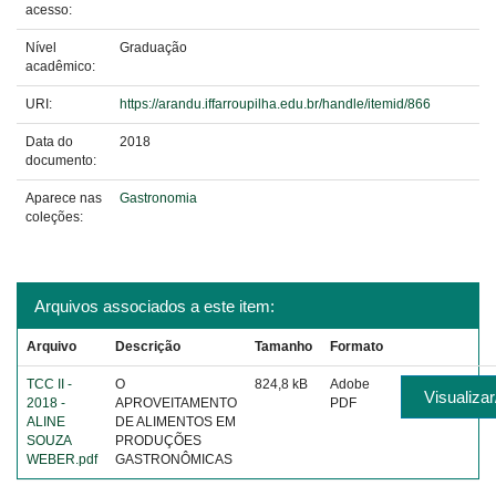
acesso:
Nível
Graduação
acadêmico:
URI:
https://arandu.iffarroupilha.edu.br/handle/itemid/866
Data do
2018
documento:
Aparece nas
Gastronomia
coleções:
Arquivos associados a este item:
Arquivo
Descrição
Tamanho
Formato
TCC II -
O
824,8 kB
Adobe
Visualizar
2018 -
APROVEITAMENTO
PDF
ALINE
DE ALIMENTOS EM
SOUZA
PRODUÇÕES
WEBER.pdf
GASTRONÔMICAS