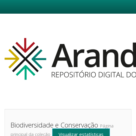
Skip
navigation
Biodiversidade e Conservação
Página
Visualizar estatísticas
principal da coleção