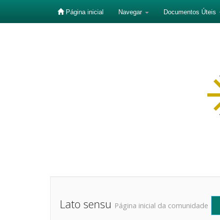
Página inicial
Navegar
Documentos Úteis
Skip
navigation
Lato sensu
Página inicial da comunidade