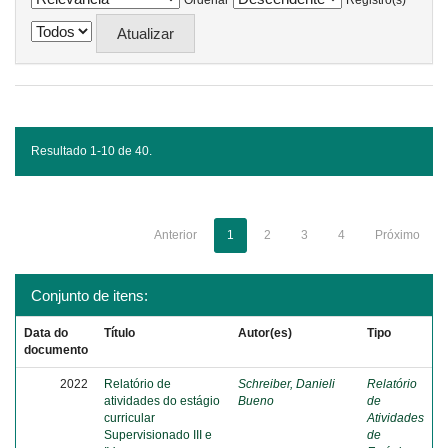
Ordenar
Registro(s)
Resultado 1-10 de 40.
Anterior
1
2
3
4
Próximo
Conjunto de itens:
Data do
Título
Autor(es)
Tipo
documento
2022
Relatório de
Schreiber, Danieli
Relatório
atividades do estágio
Bueno
de
curricular
Atividades
Supervisionado III e
de