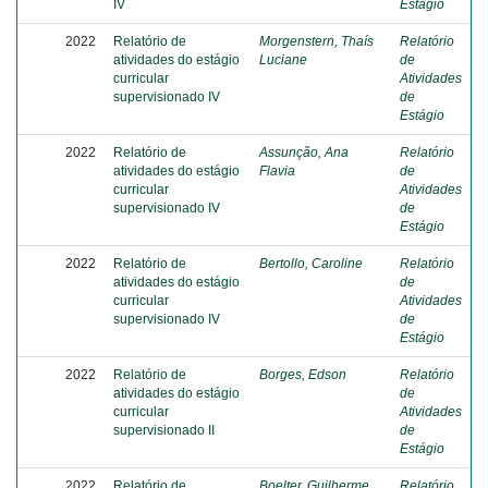
IV
Estágio
2022
Relatório de
Morgenstern, Thaís
Relatório
atividades do estágio
Luciane
de
curricular
Atividades
supervisionado IV
de
Estágio
2022
Relatório de
Assunção, Ana
Relatório
atividades do estágio
Flavia
de
curricular
Atividades
supervisionado IV
de
Estágio
2022
Relatório de
Bertollo, Caroline
Relatório
atividades do estágio
de
curricular
Atividades
supervisionado IV
de
Estágio
2022
Relatório de
Borges, Edson
Relatório
atividades do estágio
de
curricular
Atividades
supervisionado II
de
Estágio
2022
Relatório de
Boelter, Guilherme
Relatório