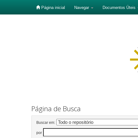
Página inicial
Navegar
Documentos Úteis
Skip
navigation
Página de Busca
Buscar em:
por