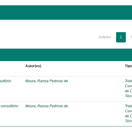
Anterior
1
Autor(es)
Tip
sultório
Moura, Raissa Pedroso de
Trab
Con
de 
Téc
consultório
Moura, Raissa Pedroso de
Trab
Con
de 
Téc