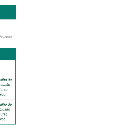
Próximo
o
alho de
clusão
Curso
nico
alho de
clusão
Curso
nico