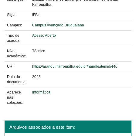
Farroupilha
Sigla:
IFFar
Campus:
Campus Avançado Uruguaiana
Tipo de
Acesso Aberto
acesso:
Nível
Técnico
acadêmico:
URI:
https://arandu.iffarroupilha.edu.br/handle/itemid/440
Data do
2023
documento:
Aparece
Informática
nas
coleções:
Arquivos associados a este item: