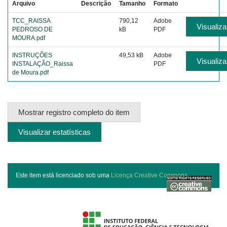
Arquivo
Descrição
Tamanho
Formato
TCC_RAISSA
790,12
Adobe
Visualiza
PEDROSO DE
kB
PDF
MOURA.pdf
INSTRUÇÕES
49,53 kB
Adobe
Visualiza
INSTALAÇÃO_Raissa
PDF
de Moura.pdf
Mostrar registro completo do item
Visualizar estatísticas
Este item está licenciado sob uma
Licença Creative Commons