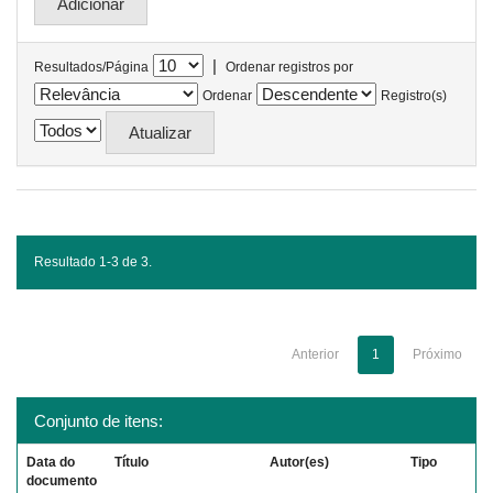
|
Resultados/Página
Ordenar registros por
Ordenar
Registro(s)
Resultado 1-3 de 3.
Anterior
1
Próximo
Conjunto de itens:
Data do
Título
Autor(es)
Tipo
documento