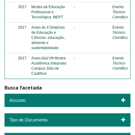
2017
Mostra da Educação
-
Evento
Profissional e
Técnico
Tecnológica. MEPT
Científico
2017
Anais do II Simpósio
-
Evento
de Educação e
Técnico
Ciências: educação,
Científico
alimento e
sustentabilidade
2017
Anais [da] VIII Mostra
-
Evento
Acadêmica Integrada
Técnico
Campus Júlio de
Científico
Castilhos
Busca facetada
Assunto
Tipo de Documento