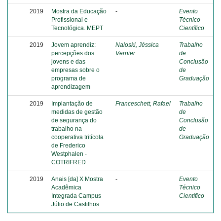
2019
Mostra da Educação
-
Evento
Profissional e
Técnico
Tecnológica. MEPT
Científico
2019
Jovem aprendiz:
Naloski, Jéssica
Trabalho
percepções dos
Vernier
de
jovens e das
Conclusão
empresas sobre o
de
programa de
Graduação
aprendizagem
2019
Implantação de
Franceschett, Rafael
Trabalho
medidas de gestão
de
de segurança do
Conclusão
trabalho na
de
cooperativa tritícola
Graduação
de Frederico
Westphalen -
COTRIFRED
2019
Anais [da] X Mostra
-
Evento
Acadêmica
Técnico
Integrada Campus
Científico
Júlio de Castilhos