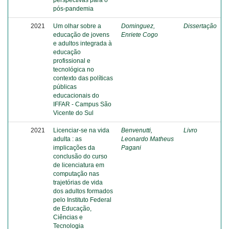
perspectivas para o
pós-pandemia
2021
Um olhar sobre a
Dominguez,
Dissertação
educação de jovens
Enriete Cogo
e adultos integrada à
educação
profissional e
tecnológica no
contexto das políticas
públicas
educacionais do
IFFAR - Campus São
Vicente do Sul
2021
Licenciar-se na vida
Benvenutti,
Livro
adulta : as
Leonardo Matheus
implicações da
Pagani
conclusão do curso
de licenciatura em
computação nas
trajetórias de vida
dos adultos formados
pelo Instituto Federal
de Educação,
Ciências e
Tecnologia