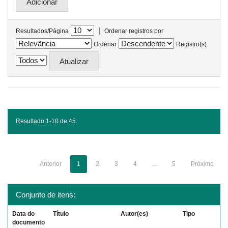
|
Resultados/Página
Ordenar registros por
Ordenar
Registro(s)
Resultado 1-10 de 45.
Anterior
1
2
3
4
...
5
Próximo
Conjunto de itens:
Data do
Título
Autor(es)
Tipo
documento