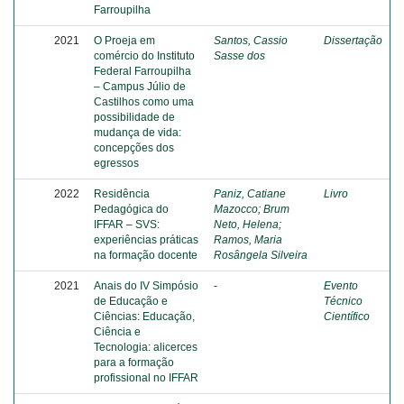
Farroupilha
2021
O Proeja em
Santos, Cassio
Dissertação
comércio do Instituto
Sasse dos
Federal Farroupilha
– Campus Júlio de
Castilhos como uma
possibilidade de
mudança de vida:
concepções dos
egressos
2022
Residência
Paniz, Catiane
Livro
Pedagógica do
Mazocco
;
Brum
IFFAR – SVS:
Neto, Helena
;
experiências práticas
Ramos, Maria
na formação docente
Rosângela Silveira
2021
Anais do IV Simpósio
-
Evento
de Educação e
Técnico
Ciências: Educação,
Científico
Ciência e
Tecnologia: alicerces
para a formação
profissional no IFFAR