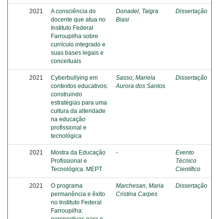
2021
A consciência do
Donadel, Taigra
Dissertação
docente que atua no
Biasi
Instituto Federal
Farroupilha sobre
currículo integrado e
suas bases legais e
conceituais
2021
Cyberbullying em
Sasso, Mariela
Dissertação
contextos educativos:
Aurora dos Santos
construindo
estratégias para uma
cultura da alteridade
na educação
profissional e
tecnológica
2021
Mostra da Educação
-
Evento
Profissional e
Técnico
Tecnológica. MEPT
Científico
2021
O programa
Marchesan, Maria
Dissertação
permanência e êxito
Cristina Carpes
no Instituto Federal
Farroupilha: