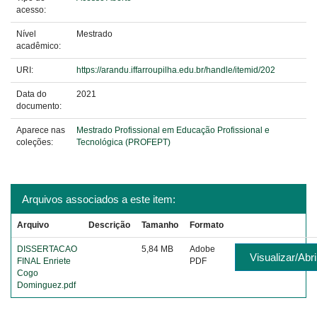
acesso:
Nível
Mestrado
acadêmico:
URI:
https://arandu.iffarroupilha.edu.br/handle/itemid/202
Data do
2021
documento:
Aparece nas
Mestrado Profissional em Educação Profissional e
coleções:
Tecnológica (PROFEPT)
Arquivos associados a este item:
Arquivo
Descrição
Tamanho
Formato
DISSERTACAO
5,84 MB
Adobe
Visualizar/Abri
FINAL Enriete
PDF
Cogo
Dominguez.pdf