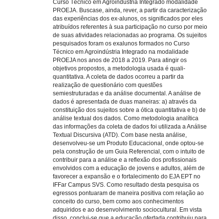
Curso Técnico em Agroindústria Integrado modalidade
PROEJA. Buscase, ainda, rever, a partir da caracterização
das experiências dos ex-alunos, os significados por eles
atribuídos referentes à sua participação no curso por meio
de suas atividades relacionadas ao programa. Os sujeitos
pesquisados foram os exalunos formados no Curso
Técnico em Agroindústria Integrado na modalidade
PROEJA nos anos de 2018 a 2019. Para atingir os
objetivos propostos, a metodologia usada é quali-
quantitativa. A coleta de dados ocorreu a partir da
realização de questionário com questões
semiestruturadas e da análise documental. A análise de
dados é apresentada de duas maneiras: a) através da
constituição dos sujeitos sobre a ótica quantitativa e b) de
análise textual dos dados. Como metodologia analítica
das informações da coleta de dados foi utilizada a Análise
Textual Discursiva (ATD). Com base nesta análise,
desenvolveu-se um Produto Educacional, onde optou-se
pela construção de um Guia Referencial, com o intuito de
contribuir para a análise e a reflexão dos profissionais
envolvidos com a educação de jovens e adultos, além de
favorecer a expansão e o fortalecimento do EJA EPT no
IFFar Campus SVS. Como resultado desta pesquisa os
egressos pontuaram de maneira positiva com relação ao
conceito do curso, bem como aos conhecimentos
adquiridos e ao desenvolvimento sociocultural. Em vista
disso, conclui-se que a educação ofertada contribuiu para