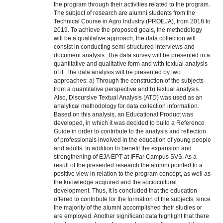
the program through their activities related to the program.
The subject of research are alumni students from the
Technical Course in Agro Industry (PROEJA), from 2018 to
2019. To achieve the proposed goals, the methodology
will be a qualitative approach, the data collection will
consist in conducting semi-structured interviews and
document analysis. The data survey will be presented in a
quantitative and qualitative form and with textual analysis
of it. The data analysis will be presented by two
approaches: a) Through the construction of the subjects
from a quantitative perspective and b) textual analysis.
Also, Discursive Textual Analysis (ATD) was used as an
analytical methodology for data collection information.
Based on this analysis, an Educational Product was
developed, in which it was decided to build a Reference
Guide in order to contribute to the analysis and reflection
of professionals involved in the education of young people
and adults. In addition to benefit the expansion and
strengthening of EJA EPT at IFFar Campus SVS. As a
result of the presented research the alumni pointed to a
positive view in relation to the program concept, as well as
the knowledge acquired and the sociocultural
development. Thus, it is concluded that the education
offered to contribute for the formation of the subjects, since
the majority of the alumni accomplished their studies or
are employed. Another significant data highlight that there