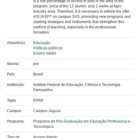
is a low percentage of access to jobs in the area of the
program, since of the 12 alumni, only 1 works at Agro
Industry area. Therefore, it is necessary to rethink the offer
of EJA EPT on campus SVS, promoting new programs and
seeking strategies and instruments that strengthen this
method of teaching, especially in the professional
formation.
Assunto(s):
Educação
Políticas públicas
Ensino médio
Idioma:
por
País:
Brasil
Instituição:
Instituto Federal de Educação, Ciência e Tecnologia
Farroupilha
Sigla:
IFFAR
Campus:
Campus Jaguari
Programa:
Programa de Pós-Graduação em Educação Profissional e
Tecnológica
Tipo de
Acesso Aberto