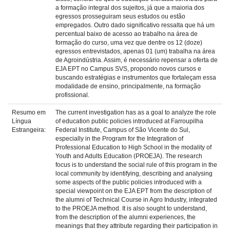
a formação integral dos sujeitos, já que a maioria dos
egressos prosseguiram seus estudos ou estão
empregados. Outro dado significativo ressalta que há um
percentual baixo de acesso ao trabalho na área de
formação do curso, uma vez que dentre os 12 (doze)
egressos entrevistados, apenas 01 (um) trabalha na área
de Agroindústria. Assim, é necessário repensar a oferta de
EJA EPT no Campus SVS, propondo novos cursos e
buscando estratégias e instrumentos que fortaleçam essa
modalidade de ensino, principalmente, na formação
profissional.
Resumo em
The current investigation has as a goal to analyze the role
Língua
of education public policies introduced at Farroupilha
Estrangeira:
Federal Institute, Campus of São Vicente do Sul,
especially in the Program for the Integration of
Professional Education to High School in the modality of
Youth and Adults Education (PROEJA). The research
focus is to understand the social rule of this program in the
local community by identifying, describing and analysing
some aspects of the public policies introduced with a
special viewpoint on the EJA EPT from the description of
the alumni of Technical Course in Agro Industry, integrated
to the PROEJA method. It is also sought to understand,
from the description of the alumni experiences, the
meanings that they attribute regarding their participation in