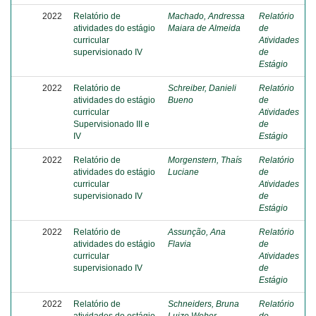
2022
Relatório de
Machado, Andressa
Relatório
atividades do estágio
Maiara de Almeida
de
curricular
Atividades
supervisionado IV
de
Estágio
2022
Relatório de
Schreiber, Danieli
Relatório
atividades do estágio
Bueno
de
curricular
Atividades
Supervisionado III e
de
IV
Estágio
2022
Relatório de
Morgenstern, Thaís
Relatório
atividades do estágio
Luciane
de
curricular
Atividades
supervisionado IV
de
Estágio
2022
Relatório de
Assunção, Ana
Relatório
atividades do estágio
Flavia
de
curricular
Atividades
supervisionado IV
de
Estágio
2022
Relatório de
Schneiders, Bruna
Relatório