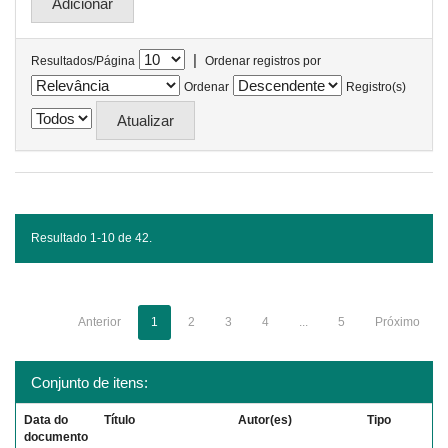
|
Resultados/Página
Ordenar registros por
Ordenar
Registro(s)
Resultado 1-10 de 42.
Anterior
1
2
3
4
...
5
Próximo
Conjunto de itens:
Data do
Título
Autor(es)
Tipo
documento