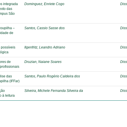
os integrada
Dominguez, Enriete Cogo
Diss
exto das
Campus São
roupilha –
Santos, Cassio Sasse dos
Diss
lidade de
 possíveis
Ilgenfritz, Leandro Adriano
Diss
lógica
ores de
Druzian, Naiane Soares
Diss
 profissionais
lise das
Santos, Paulo Rogério Caldeira dos
Diss
pilha (IFFar)
ção
Silveira, Michele Fernanda Silveira da
Diss
o à leitura