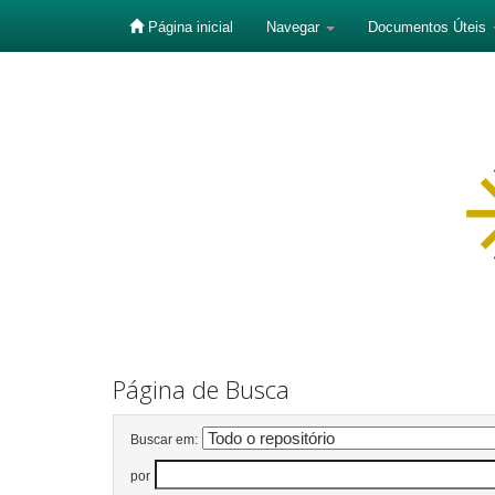
Página inicial
Navegar
Documentos Úteis
Skip
navigation
Página de Busca
Buscar em:
por