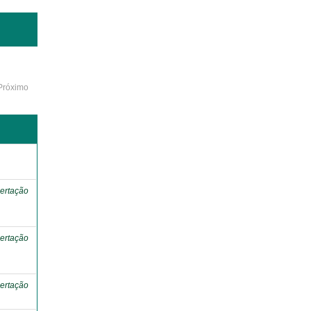
Próximo
o
ertação
ertação
ertação