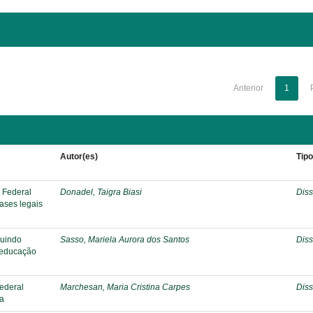
Anterior
1
Autor(es)
Tip
o Federal
Donadel, Taigra Biasi
Diss
bases legais
ruindo
Sasso, Mariela Aurora dos Santos
Diss
a educação
Federal
Marchesan, Maria Cristina Carpes
Diss
ia