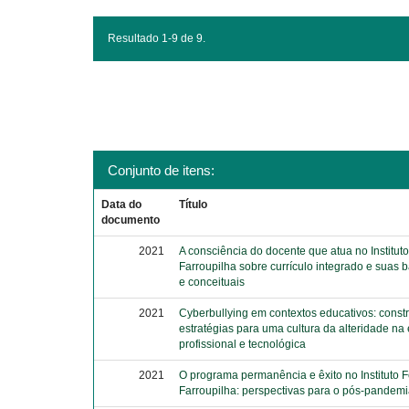
Resultado 1-9 de 9.
Conjunto de itens:
Data do
Título
documento
2021
A consciência do docente que atua no Institut
Farroupilha sobre currículo integrado e suas 
e conceituais
2021
Cyberbullying em contextos educativos: const
estratégias para uma cultura da alteridade n
profissional e tecnológica
2021
O programa permanência e êxito no Instituto 
Farroupilha: perspectivas para o pós-pandem