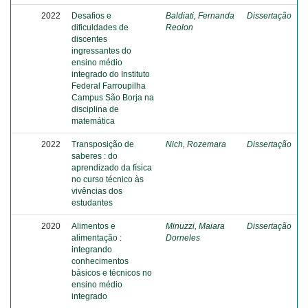
2022
Desafios e
Baldiati, Fernanda
Dissertação
dificuldades de
Reolon
discentes
ingressantes do
ensino médio
integrado do Instituto
Federal Farroupilha
Campus São Borja na
disciplina de
matemática
2022
Transposição de
Nich, Rozemara
Dissertação
saberes : do
aprendizado da física
no curso técnico às
vivências dos
estudantes
2020
Alimentos e
Minuzzi, Maiara
Dissertação
alimentação :
Dorneles
integrando
conhecimentos
básicos e técnicos no
ensino médio
integrado