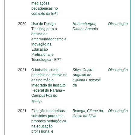
mediações
pedagógicas no
contexto da EPT
2020
Uso do Design
Hohemberger,
Dissertação
Thinking para o
Diones Antonio
ensino de
empreendedorismo e
inovação na
Educação
Profissional e
Tecnológica - EPT
2021
O trabalho como
Silva, Celso
Dissertação
princípio educativo no
Augusto de
ensino médio
Oliveira Cristofoli
integrado do Instituto
da
Federal do Paraná –
Campus Foz do
Iguaçu
2021
Extinção de abelhas:
Bettega, Cilene da
Dissertação
subsídios para uma
Costa da Silva
proposta pedagógica
na educação
profissional e