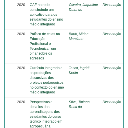
2020
CAE na rede :
Oliveira, Jaqueline
Dissertação
construindo um
Dutra de
aplicativo para os
estudantes do ensino
médio integrado
2020
Política de cotas na
Barth, Mirian
Dissertação
Educação
Marciane
Profissional e
Tecnológica : um
olhar sobre os
egressos
2020
Currículo integrado e
Tasca, Ingridi
Dissertação
as produções
Kerlin
discursivas dos
projetos pedagógicos
no contexto do ensino
médio integrado
2020
Perspectivas e
Silva, Tatiana
Dissertação
desafios das
Rosa da
aprendizagens dos
estudantes do curso
técnico integrado em
agropecuária :