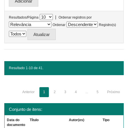
|
Resultados/Página
Ordenar registros por
Ordenar
Registro(s)
Resultado 1-10 de 41.
Anterior
1
2
3
4
...
5
Próximo
Conjunto de itens:
Data do
Título
Autor(es)
Tipo
documento