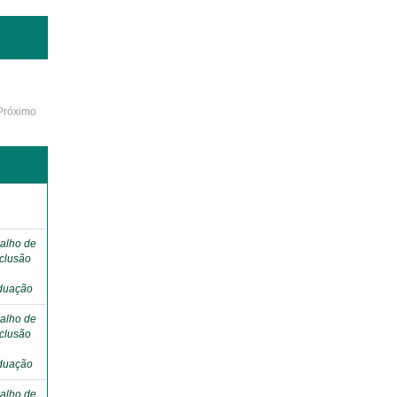
Próximo
o
alho de
clusão
duação
alho de
clusão
duação
alho de