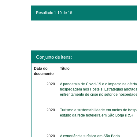
Resultado 1-10 de 18.
Conjunto de itens:
Data do
Título
documento
2020
A pandemia de Covid-19 e o impacto na ofert
hospedagem nos Hostels: Estratégias adotada
enfrentamento de crise no setor de hospeda
2020
Turismo e sustentabilidade em meios de ho
estudo da rede hoteleira em São Borja (RS)
2020
A experiência turística em São Borja