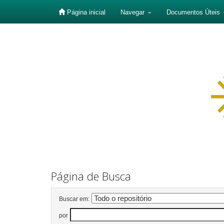
Página inicial
Navegar
Documentos Úteis
Skip
navigation
Página de Busca
Buscar em:
por