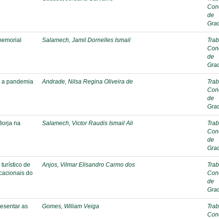
Con
de
Gra
memorial
Salamech, Jamil Dornelles Ismail
Trab
Con
de
Gra
e a pandemia
Andrade, Nilsa Regina Oliveira de
Trab
Con
de
Gra
Borja na
Salamech, Victor Raudis Ismail Ali
Trab
Con
de
Gra
turístico de
Anjos, Vilmar Elisandro Carmo dos
Trab
cacionais do
Con
de
Gra
resentar as
Gomes, Wiliam Veiga
Trab
Con