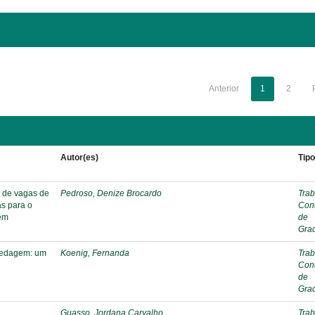
Anterior
1
2
Autor(es)
Tip
a de vagas de
Pedroso, Denize Brocardo
Trab
s para o
Con
gem
de
Gra
spedagem: um
Koenig, Fernanda
Trab
Con
de
Gra
Guasso, Jordana Carvalho
Trab