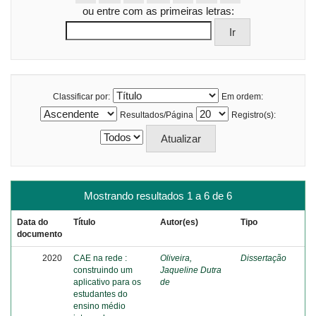
ou entre com as primeiras letras:
Classificar por:
Em ordem:
Resultados/Página
Registro(s):
Mostrando resultados 1 a 6 de 6
Data do
Título
Autor(es)
Tipo
documento
2020
CAE na rede :
Oliveira,
Dissertação
construindo um
Jaqueline Dutra
aplicativo para os
de
estudantes do
ensino médio