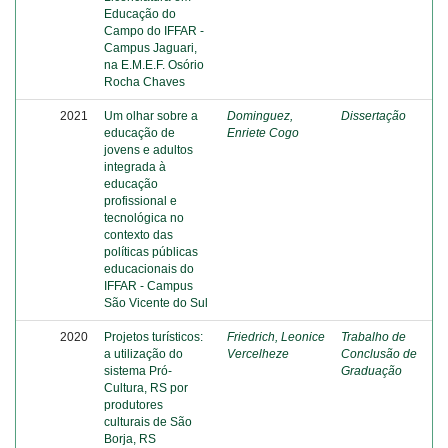
Educação do
Campo do IFFAR -
Campus Jaguari,
na E.M.E.F. Osório
Rocha Chaves
2021
Um olhar sobre a
Dominguez,
Dissertação
educação de
Enriete Cogo
jovens e adultos
integrada à
educação
profissional e
tecnológica no
contexto das
políticas públicas
educacionais do
IFFAR - Campus
São Vicente do Sul
2020
Projetos turísticos:
Friedrich, Leonice
Trabalho de
a utilização do
Vercelheze
Conclusão de
sistema Pró-
Graduação
Cultura, RS por
produtores
culturais de São
Borja, RS