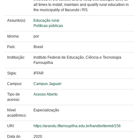
all times to install, maintain and qualify rural education in
the municipality of Itacurubi / RS.
Assunto(s):
Educação rural
Políticas públicas
Idioma:
por
País:
Brasil
Instituição:
Instituto Federal de Educação, Ciência e Tecnologia
Farroupilha
Sigla:
IFFAR
Campus:
Campus Jaguari
Tipo de
Acesso Aberto
acesso:
Nível
Especialização
acadêmico:
URI:
https://arandu.iffarroupilha.edu.br/handle/itemid/156
Data do
2020