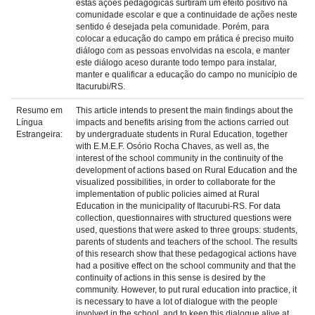
estas ações pedagógicas surtiram um efeito positivo na
comunidade escolar e que a continuidade de ações neste
sentido é desejada pela comunidade. Porém, para
colocar a educação do campo em prática é preciso muito
diálogo com as pessoas envolvidas na escola, e manter
este diálogo aceso durante todo tempo para instalar,
manter e qualificar a educação do campo no município de
Itacurubi/RS.
Resumo em
This article intends to present the main findings about the
Língua
impacts and benefits arising from the actions carried out
Estrangeira:
by undergraduate students in Rural Education, together
with E.M.E.F. Osório Rocha Chaves, as well as, the
interest of the school community in the continuity of the
development of actions based on Rural Education and the
visualized possibilities, in order to collaborate for the
implementation of public policies aimed at Rural
Education in the municipality of Itacurubi-RS. For data
collection, questionnaires with structured questions were
used, questions that were asked to three groups: students,
parents of students and teachers of the school. The results
of this research show that these pedagogical actions have
had a positive effect on the school community and that the
continuity of actions in this sense is desired by the
community. However, to put rural education into practice, it
is necessary to have a lot of dialogue with the people
involved in the school, and to keep this dialogue alive at