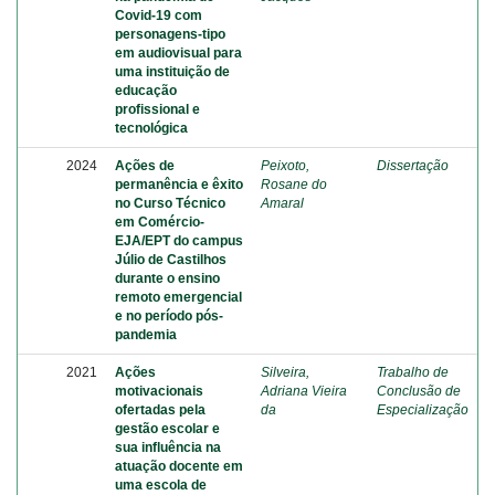
Covid-19 com
personagens-tipo
em audiovisual para
uma instituição de
educação
profissional e
tecnológica
2024
Ações de
Peixoto,
Dissertação
permanência e êxito
Rosane do
no Curso Técnico
Amaral
em Comércio-
EJA/EPT do campus
Júlio de Castilhos
durante o ensino
remoto emergencial
e no período pós-
pandemia
2021
Ações
Silveira,
Trabalho de
motivacionais
Adriana Vieira
Conclusão de
ofertadas pela
da
Especialização
gestão escolar e
sua influência na
atuação docente em
uma escola de