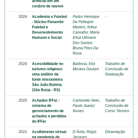
artificial em um
cenário de nuvem
2024
Academia e Futebol
Pedro Henrique
-
- Núcleo Panambi:
De Pellegrin
Futebol e
Martins
;
Arthur
Desenvolvimento
Carvalho
;
Maria
Humano e Social
Elisa Ullmann
Dos Santos
;
Bruna Pires Da
Rosa
2020
Acessibilidade no
Barbosa, Eloi
Trabalho de
turismo religioso:
Moraes Goulart
Conclusão de
uma análise da
Graduação
fonte missioneira
São João Batista
(São Borja - RS)
2025
Achados IFFar :
Camoretto Neto,
Trabalho de
sistema de
Paulo Juarez
Conclusão de
gerenciamento de
Nunes
Curso Técnico
achados e perdidos
do IFFar
2021
Acolhimento virtual
D’Ávila, Régis
Dissertação
na pandemia de
Jacques