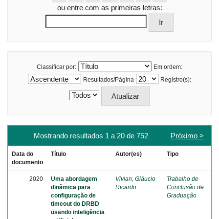
ou entre com as primeiras letras:
Classificar por:
Em ordem:
Resultados/Página
Registro(s):
Mostrando resultados 1 a 20 de 752
Próximo >
Data do
Título
Autor(es)
Tipo
documento
2020
Uma abordagem
Vivian, Gláucio
Trabalho de
dinâmica para
Ricardo
Conclusão de
configuração de
Graduação
timeout do DRBD
usando inteligência