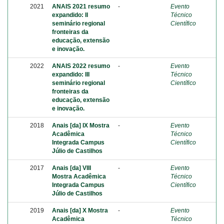
2021
ANAIS 2021 resumo
-
Evento
expandido: II
Técnico
seminário regional
Científico
fronteiras da
educação, extensão
e inovação.
2022
ANAIS 2022 resumo
-
Evento
expandido: III
Técnico
seminário regional
Científico
fronteiras da
educação, extensão
e inovação.
2018
Anais [da] IX Mostra
-
Evento
Acadêmica
Técnico
Integrada Campus
Científico
Júlio de Castilhos
2017
Anais [da] VIII
-
Evento
Mostra Acadêmica
Técnico
Integrada Campus
Científico
Júlio de Castilhos
2019
Anais [da] X Mostra
-
Evento
Acadêmica
Técnico