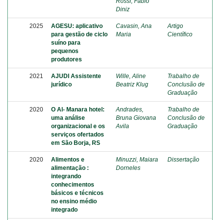
Rossi, Fábio
Diniz
2025
AGESU: aplicativo
Cavasin, Ana
Artigo
para gestão de ciclo
Maria
Científico
suíno para
pequenos
produtores
2021
AJUDI Assistente
Wille, Aline
Trabalho de
jurídico
Beatriz Klug
Conclusão de
Graduação
2020
O Al- Manara hotel:
Andrades,
Trabalho de
uma análise
Bruna Giovana
Conclusão de
organizacional e os
Avila
Graduação
serviços ofertados
em São Borja, RS
2020
Alimentos e
Minuzzi, Maiara
Dissertação
alimentação :
Dorneles
integrando
conhecimentos
básicos e técnicos
no ensino médio
integrado