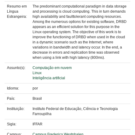
Resumo em
The predominant computational paradigm in data storage
Língua
and processing is cloud computing. This in turn demands
Estrangeira:
high availability and faulttolerant computing resources.
Among the numerous options for existing software, DRBD
appears as an efficient solution for this purpose in the
Linux operating system. The objective of this work is to
improve the functioning of DRBD when used in the cloud
in a dynamic scenario such as the Internet, where
variations in bandwidth and latency occur. In the end, a
decrease in errors and replication time was observed
when using a link with high latency (800ms).
Assunto(s):
Computação em nuvem
Linux
Inteligência artificial
Idioma:
por
País:
Brasil
Instituição:
Instituto Federal de Educação, Ciência e Tecnologia
Farroupilha
Sigla:
IFFAR
Campus:
Campus Frederico Westphalen