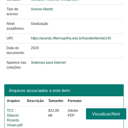
Tipo de
Acesso Aberto
acesso:
Nível
Graduação
acadêmico:
URI:
https://arandu.iffarroupilha.edu.br/handle/itemid/145
Data do
2020
documento:
Aparece nas
Sistemas para Internet
coleções:
Arquivos associados a este item:
Arquivo
Descrição
Tamanho
Formato
TCC -
822,06
Adobe
Visualizar/Abrir
Gláucio
kB
PDF
Ricardo
Vivian.pdf