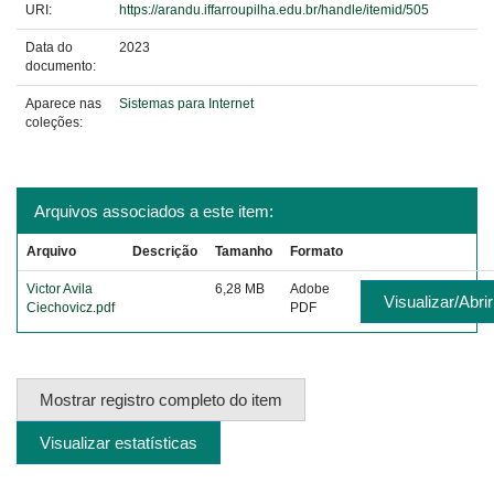
URI:
https://arandu.iffarroupilha.edu.br/handle/itemid/505
Data do
2023
documento:
Aparece nas
Sistemas para Internet
coleções:
Arquivos associados a este item:
Arquivo
Descrição
Tamanho
Formato
Victor Avila
6,28 MB
Adobe
Visualizar/Abrir
Ciechovicz.pdf
PDF
Mostrar registro completo do item
Visualizar estatísticas