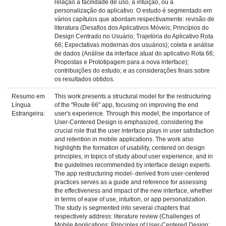
relação à facilidade de uso, à intuição, ou à
personalização do aplicativo. O estudo é segmentado em
vários capítulos que abordam respectivamente: revisão de
literatura (Desafios dos Aplicativos Móveis; Princípios do
Design Centrado no Usuário; Trajetória do Aplicativo Rota
66; Expectativas modernas dos usuários); coleta e análise
de dados (Análise da interface atual do aplicativo Rota 66;
Propostas e Prototipagem para a nova interface);
contribuições do estudo; e as considerações finais sobre
os resultados obtidos.
Resumo em
This work presents a structural model for the restructuring
Língua
of the "Route 66" app, focusing on improving the end
Estrangeira:
user's experience. Through this model, the importance of
User-Centered Design is emphasized, considering the
crucial role that the user interface plays in user satisfaction
and retention in mobile applications. The work also
highlights the formation of usability, centered on design
principles, in topics of study about user experience, and in
the guidelines recommended by interface design experts.
The app restructuring model- derived from user-centered
practices serves as a guide and reference for assessing
the effectiveness and impact of the new interface, whether
in terms of ease of use, intuition, or app personalization.
The study is segmented into several chapters that
respectively address: literature review (Challenges of
Mobile Applications; Principles of User-Centered Design;